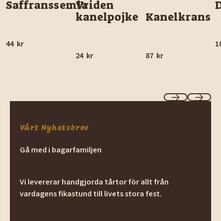
Saffranssemla
Vriden
kanelpojke
Kanelkrans
44
kr
1
24
kr
87
kr
Previous
Next
Vårt Nyhetsbrev
Gå med i bagarfamiljen
Vi levererar handgjorda tårtor för allt från
vardagens fikastund till livets stora fest.