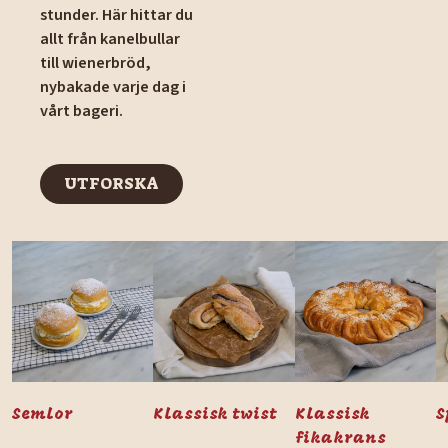
stunder. Här hittar du
allt från kanelbullar
till wienerbröd,
nybakade varje dag i
vårt bageri.
UTFORSKA
UTFORSKA
Semlor
Klassisk twist
Klassisk
S
fikakrans