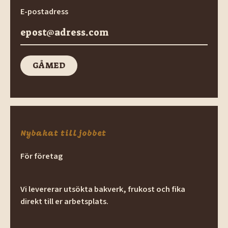
E-postadress
GÅ MED
GÅ med
Nybakat till jobbet
För företag
Vi levererar utsökta bakverk, frukost och fika
direkt till er arbetsplats.