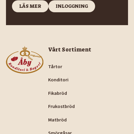
LÄS MER
INLOGGNING
LÄS MER
INLOGGNING
Footer
Vårt Sortiment
Tårtor
Konditori
Fikabröd
Frukostbröd
Matbröd
Smörgåsar