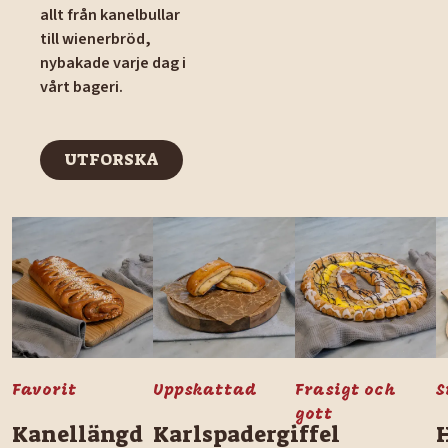
allt från kanelbullar
till wienerbröd,
nybakade varje dag i
vårt bageri.
UTFORSKA
UTFORSKA
Favorit
Uppskattad
Frasigt och
S
gott
Kanellängd
Karlspadergiffel