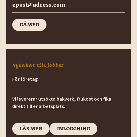
GÅ MED
GÅ med
Nybakat till jobbet
För företag
Vi levererar utsökta bakverk, frukost och fika
direkt till er arbetsplats.
LÄS MER
INLOGGNING
LÄS MER
INLOGGNING