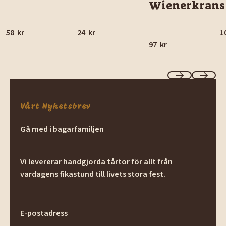
Wienerkrans
58
kr
24
kr
1
97
kr
Previous
Next
Vårt Nyhetsbrev
Gå med i bagarfamiljen
Vi levererar handgjorda tårtor för allt från
vardagens fikastund till livets stora fest.
E-postadress