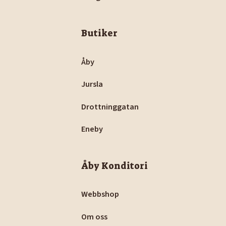
Butiker
Åby
Jursla
Drottninggatan
Eneby
Åby Konditori
Webbshop
Om oss