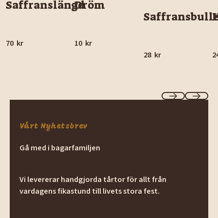
Saffranslängd
Dröm
Saffransbull
70
kr
10
kr
28
kr
2
Previous
Next
Vårt Nyhetsbrev
Gå med i bagarfamiljen
Vi levererar handgjorda tårtor för allt från
vardagens fikastund till livets stora fest.