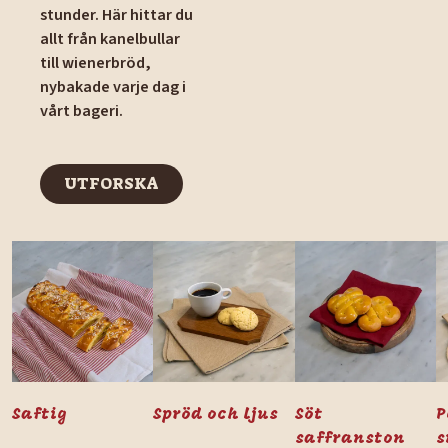
stunder. Här hittar du
allt från kanelbullar
till wienerbröd,
nybakade varje dag i
vårt bageri.
UTFORSKA
UTFORSKA
Saftig
Spröd och ljus
Söt
P
saffranston