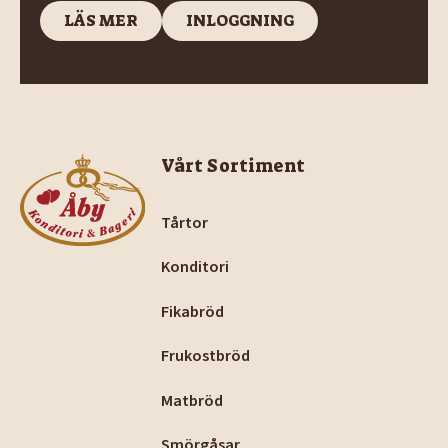
LÄS MER
INLOGGNING
LÄS MER
INLOGGNING
Footer
Vårt Sortiment
Tårtor
Konditori
Fikabröd
Frukostbröd
Matbröd
Smörgåsar