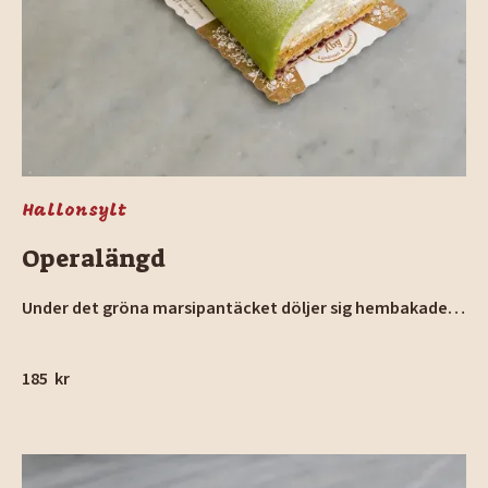
Hallonsylt
Operalängd
Under det gröna marsipantäcket döljer sig hembakade
sockerkaksbottnar varvade med len nyvispad grädde,
hemkokt vaniljkräm och hallonsylt.
185
kr