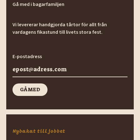
Gå med i bagarfamiljen
Vi levererar handgjorda tårtor för allt från
vardagens fikastund till livets stora fest.
E-postadress
GÅ MED
GÅ med
Nybakat till jobbet