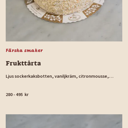
Färska smaker
Frukttårta
Ljus sockerkaksbotten, vaniljkräm, citronmousse,
blandade frukter och bär efter säsong. Riskrisp runt
kanten.
280 - 495
kr