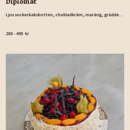
Diplomat
Ljus sockerkaksbotten, chokladkräm, maräng, grädde.
Täckt med ett marsipanlock och rostad mandel på
sidorna.
280 - 495
kr