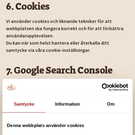
6. Cookies
Vi använder cookies och liknande tekniker för att
webbplatsen ska fungera korrekt och för att förbättra
användarupplevelsen.
Du kan när som helst hantera eller återkalla ditt
samtycke via våra cookie-inställningar.
7. Google Search Console
Vi använder Google Search Console för att få en bättre
förståelse för hur vår webbplats syns i Googles
sökresultat.
Samtycke
Information
Om
Tjänsten ger oss anonym och samlad information om
exempelvis visningar och klick, men används inte för att
identifiera enskilda besökare.
Denna webbplats använder cookies
Ingen personligt identifierbar information lagras via