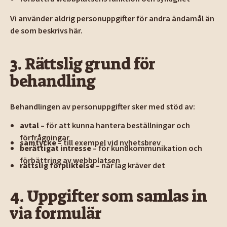
Vi använder aldrig personuppgifter för andra ändamål än
de som beskrivs här.
3. Rättslig grund för
behandling
Behandlingen av personuppgifter sker med stöd av:
avtal
– för att kunna hantera beställningar och
förfrågningar
samtycke
– till exempel vid nyhetsbrev
berättigat intresse
– för kundkommunikation och
förbättring av webbplatsen
rättslig förpliktelse
– när lag kräver det
4. Uppgifter som samlas in
via formulär