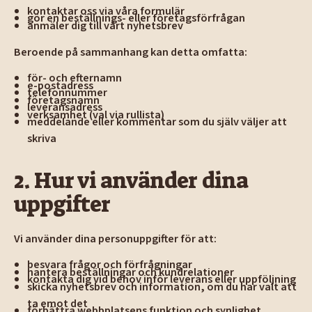
kontaktar oss via våra formulär
gör en beställnings- eller företagsförfrågan
anmäler dig till vårt nyhetsbrev
Beroende på sammanhang kan detta omfatta:
för- och efternamn
e-postadress
telefonnummer
företagsnamn
leveransadress
verksamhet (val via rullista)
meddelande eller kommentar som du själv väljer att
skriva
2. Hur vi använder dina
uppgifter
Vi använder dina personuppgifter för att:
besvara frågor och förfrågningar
hantera beställningar och kundrelationer
kontakta dig vid behov inför leverans eller uppföljning
skicka nyhetsbrev och information, om du har valt att
ta emot det
förbättra webbplatsens funktion och synlighet