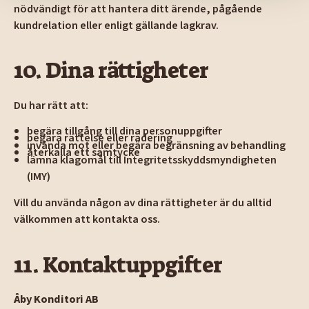
nödvändigt för att hantera ditt ärende, pågående
kundrelation eller enligt gällande lagkrav.
10. Dina rättigheter
Du har rätt att:
begära tillgång till dina personuppgifter
begära rättelse eller radering
invända mot eller begära begränsning av behandling
återkalla ett samtycke
lämna klagomål till Integritetsskyddsmyndigheten
(IMY)
Vill du använda någon av dina rättigheter är du alltid
välkommen att kontakta oss.
11. Kontaktuppgifter
Åby Konditori AB