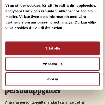
denna tjänst.
Vi använder cookies för att förbättra din upplevelse, 
analysera trafik och erbjuda funktioner för sociala 
8. Delning av
medier. Vi kan även dela information med våra 
personuppgifter
partners inom annonsering och analys. Du kan välja 
vilka cookies du vill tillåta nedan.
Vi delar inte dina personuppgifter med tredje part,
förutom när det är nödvändigt för:
Tillåt alla
teknisk drift av webbplatsen
uppfyllande av rättsliga skyldigheter
Eventuella leverantörer behandlar personuppgifter i
Anpassa
enlighet med gällande dataskyddslagstiftning (GDPR).
Avvisa
9. Lagring av
personuppgifter
Vi sparar personuppgifter endast så länge det är