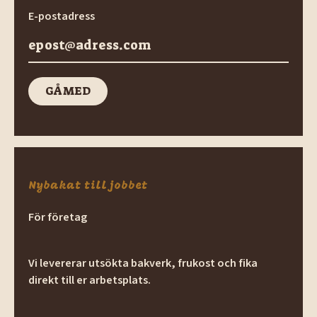
E-postadress
GÅ MED
GÅ med
Nybakat till jobbet
För företag
Vi levererar utsökta bakverk, frukost och fika
direkt till er arbetsplats.