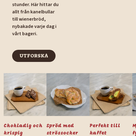
stunder. Här hittar du
allt från kanelbullar
till wienerbröd,
nybakade varje dag i
vårt bageri.
UTFORSKA
UTFORSKA
Chokladig och
Spröd med
Perfekt till
M
krispig
strössocker
kaffet
f