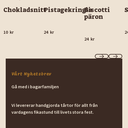
Chokladsnitt
Pistagekringla
Biscotti
päron
10
kr
24
kr
2
24
kr
Previous
Next
Vårt Nyhetsbrev
Gå med i bagarfamiljen
Vi levererar handgjorda tårtor för allt från
vardagens fikastund till livets stora fest.