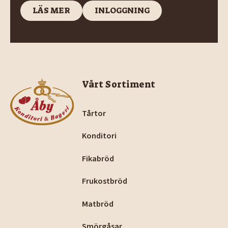
LÄS MER
INLOGGNING
LÄS MER
INLOGGNING
Footer
Vårt Sortiment
Tårtor
Konditori
Fikabröd
Frukostbröd
Matbröd
Smörgåsar