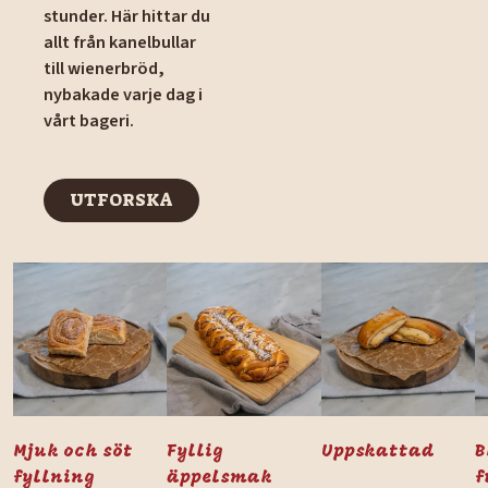
stunder. Här hittar du
allt från kanelbullar
till wienerbröd,
nybakade varje dag i
vårt bageri.
UTFORSKA
UTFORSKA
Mjuk och söt
Fyllig
Uppskattad
B
fyllning
äppelsmak
f