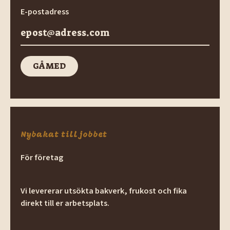
E-postadress
GÅ MED
GÅ med
Nybakat till jobbet
För företag
Vi levererar utsökta bakverk, frukost och fika
direkt till er arbetsplats.