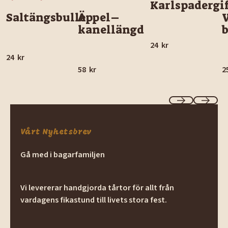
Karlspadergif
Saltängsbulle
Äppel–
kanellängd
24
kr
24
kr
58
kr
2
Previous
Next
Vårt Nyhetsbrev
Gå med i bagarfamiljen
Vi levererar handgjorda tårtor för allt från
vardagens fikastund till livets stora fest.