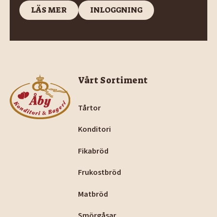
LÄS MER
INLOGGNING
LÄS MER
INLOGGNING
Footer
Vårt Sortiment
Tårtor
Konditori
Fikabröd
Frukostbröd
Matbröd
Smörgåsar