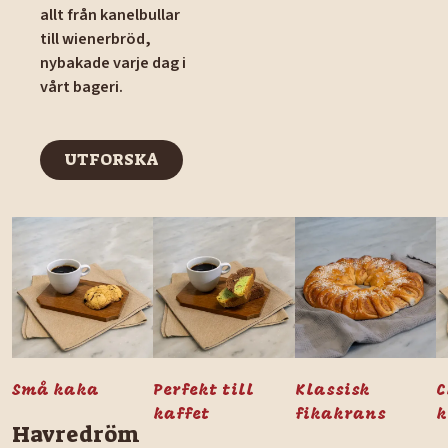
allt från kanelbullar
till wienerbröd,
nybakade varje dag i
vårt bageri.
UTFORSKA
UTFORSKA
Små kaka
Perfekt till
Klassisk
C
kaffet
fikakrans
k
Havredröm