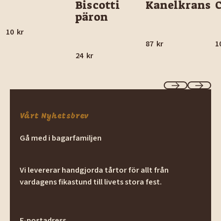
Biscotti
Kanelkrans
päron
10
kr
87
kr
1
24
kr
Previous
Next
Vårt Nyhetsbrev
Gå med i bagarfamiljen
Vi levererar handgjorda tårtor för allt från
vardagens fikastund till livets stora fest.
E-postadress