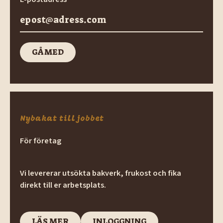
GÅ MED
GÅ med
Nybakat till jobbet
För företag
Vi levererar utsökta bakverk, frukost och fika
direkt till er arbetsplats.
LÄS MER
INLOGGNING
LÄS MER
INLOGGNING