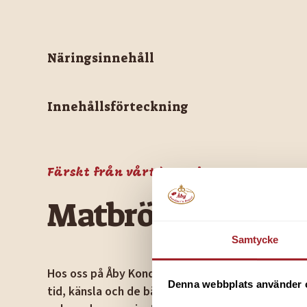
Näringsinnehåll
Innehållsförteckning
Färskt från vårt bageri
Matbröd
Samtycke
Hos oss på Åby Konditori bakar vi matbröd och l
Denna webbplats använder 
tid, känsla och de bästa råvarorna. Välj bland klas