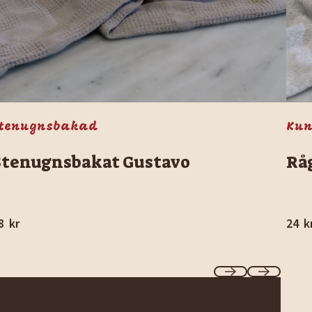
tenugnsbakad
Kun
Stenugnsbakat Gustavo
Rå
8
kr
24
k
Previous
Next