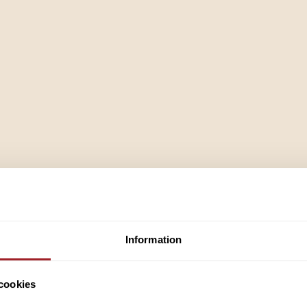
Information
impor från grunden med
cookies
siker, grova favoriter