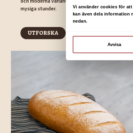
och moderna varianter perfekta för både vardag
Vi använder cookies för att 
mysiga stunder.
kan även dela information m
nedan.
UTFORSKA
UTFORSKA
Avvisa