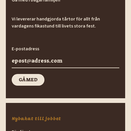
Vi levererar handgjorda tårtor för allt från
vardagens fikastund till livets stora fest.
E-postadress
GÅ MED
GÅ med
Nybakat till jobbet