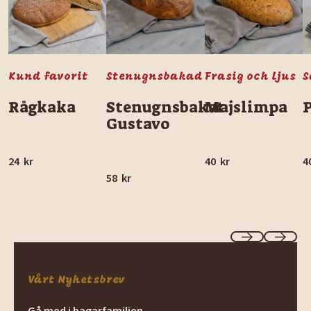
Kund favorit
Stenugnsbakad
Frasig och ljus
S
Rågkaka
Stenugnsbakat
Majslimpa
Gustavo
24
kr
40
kr
4
58
kr
Previous
Next
Vårt Nyhetsbrev
Gå med i bagarfamiljen