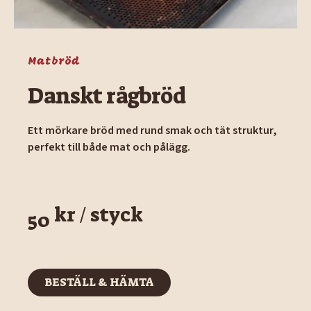
Matbröd
Danskt rågbröd
Ett mörkare bröd med rund smak och tät struktur,
perfekt till både mat och pålägg.
kr / styck
50
BESTÄLL & HÄMTA
BESTÄLL & HÄMTA