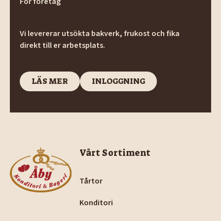
För företag
Vi levererar utsökta bakverk, frukost och fika
direkt till er arbetsplats.
LÄS MER
INLOGGNING
LÄS MER
INLOGGNING
Footer
Vårt Sortiment
Tårtor
Konditori