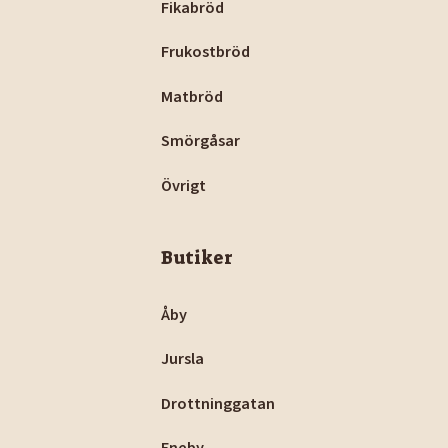
Fikabröd
Frukostbröd
Matbröd
Smörgåsar
Övrigt
Butiker
Åby
Jursla
Drottninggatan
Eneby