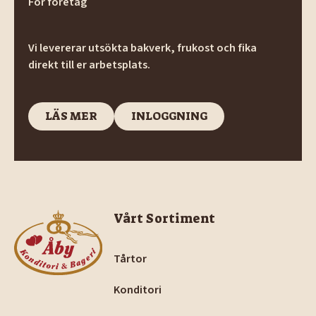
För företag
Vi levererar utsökta bakverk, frukost och fika
direkt till er arbetsplats.
LÄS MER
INLOGGNING
LÄS MER
INLOGGNING
Footer
Vårt Sortiment
Tårtor
Konditori