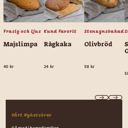
Frasig och ljus
Kund favorit
Stenugnsbakad
S
Majslimpa
Rågkaka
Olivbröd
40
kr
24
kr
58
kr
5
Previous
Next
Vårt Nyhetsbrev
Gå med i bagarfamiljen