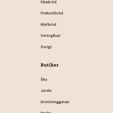
Fikabröd
Frukostbröd
Matbröd
Smörgåsar
Övrigt
Butiker
Åby
Jursla
Drottninggatan
Eneby