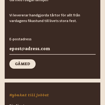
Vi levererar handgjorda tårtor för allt från
vardagens fikastund till livets stora fest.
E-postadress
GÅ MED
GÅ med
Nybakat till jobbet