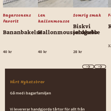
Bagarsonens
Len
Somrig smak
F
favorit
hallonmousse
Biskvi
Bananbakelse
Hallonmoussebakelse
jordgubb
3
40
kr
40
kr
28
kr
Previous
Next
Vårt Nyhetsbrev
Gå med i bagarfamiljen
Vi levererar handgjorda tårtor för allt från