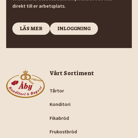
direkt till er arbetsplats.
LÄS MER
INLOGGNING
LÄS MER
INLOGGNING
Footer
Vårt Sortiment
Tårtor
Konditori
Fikabröd
Frukostbröd