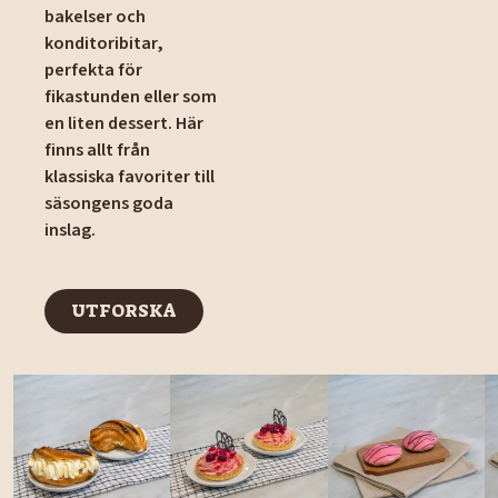
bakelser och
konditoribitar,
perfekta för
fikastunden eller som
en liten dessert. Här
finns allt från
klassiska favoriter till
säsongens goda
inslag.
UTFORSKA
UTFORSKA