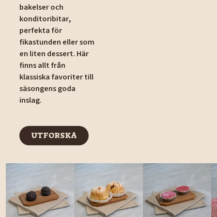
bakelser och
konditoribitar,
perfekta för
fikastunden eller som
en liten dessert. Här
finns allt från
klassiska favoriter till
säsongens goda
inslag.
UTFORSKA
UTFORSKA