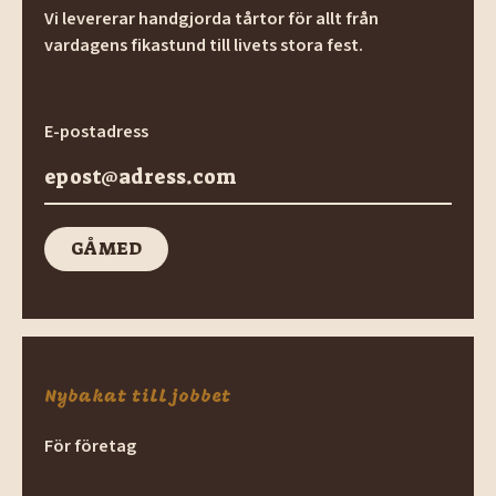
Vi levererar handgjorda tårtor för allt från
vardagens fikastund till livets stora fest.
E-postadress
GÅ MED
GÅ med
Nybakat till jobbet
För företag