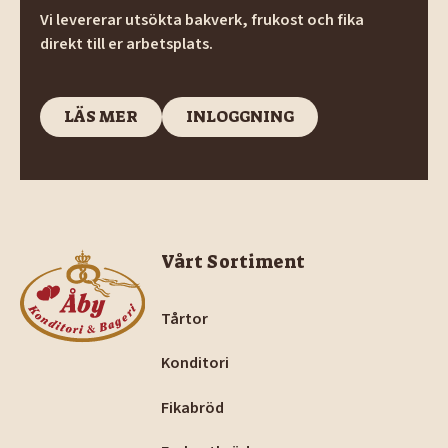
Vi levererar utsökta bakverk, frukost och fika
direkt till er arbetsplats.
LÄS MER
INLOGGNING
LÄS MER
INLOGGNING
Footer
Vårt Sortiment
Tårtor
Konditori
Fikabröd