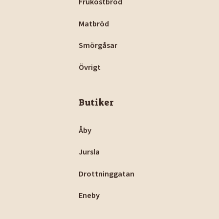
Frukostbröd
Matbröd
Smörgåsar
Övrigt
Butiker
Åby
Jursla
Drottninggatan
Eneby