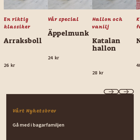
En riktig
Vår special
Hallon och
K
klassiker
vanilj
f
Äppelmunk
Arraksboll
Katalan
hallon
24
kr
26
kr
4
28
kr
Previous
Next
Vårt Nyhetsbrev
Gå med i bagarfamiljen