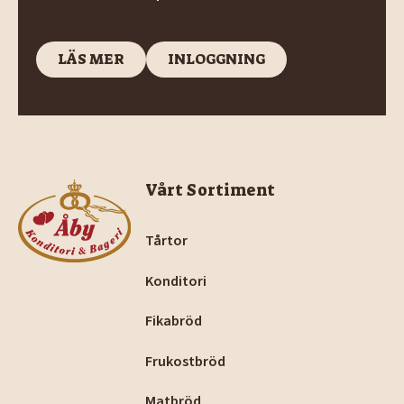
LÄS MER
INLOGGNING
LÄS MER
INLOGGNING
Footer
Vårt Sortiment
Tårtor
Konditori
Fikabröd
Frukostbröd
Matbröd