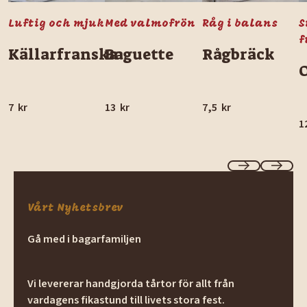
Luftig och mjuk
Med valmofrön
Råg i balans
S
f
Källarfranska
Baguette
Rågbräck
7
kr
13
kr
7,5
kr
1
Previous
Next
Vårt Nyhetsbrev
Gå med i bagarfamiljen
Vi levererar handgjorda tårtor för allt från
vardagens fikastund till livets stora fest.