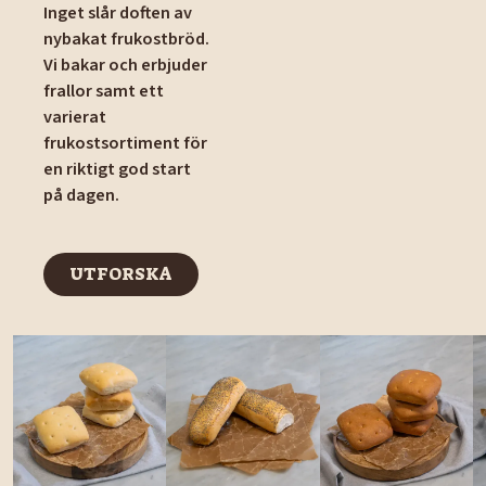
Inget slår doften av
nybakat frukostbröd.
Vi bakar och erbjuder
frallor samt ett
varierat
frukostsortiment för
en riktigt god start
på dagen.
UTFORSKA
UTFORSKA