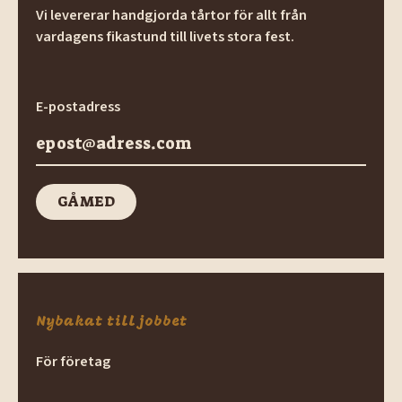
Vi levererar handgjorda tårtor för allt från
vardagens fikastund till livets stora fest.
E-postadress
GÅ MED
GÅ med
Nybakat till jobbet
För företag