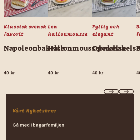
Klassisk svensk
Len
Fyllig och
B
favorit
hallonmousse
elegant
f
Napoleonbakelse
Hallonmoussebakelse
Operabakelse
40
kr
40
kr
40
kr
4
Previous
Next
Vårt Nyhetsbrev
Gå med i bagarfamiljen