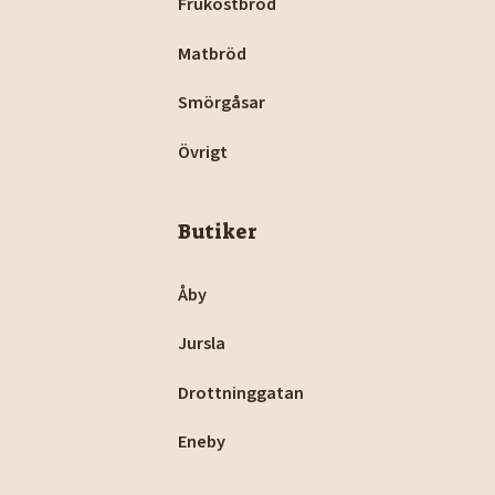
Frukostbröd
Matbröd
Smörgåsar
Övrigt
Butiker
Åby
Jursla
Drottninggatan
Eneby