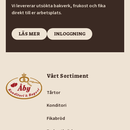
Vi levererar utsökta bakverk, frukost och fika
direkt till er arbetsplats.
LÄS MER
INLOGGNING
LÄS MER
INLOGGNING
Footer
Vårt Sortiment
Tårtor
Konditori
Fikabröd